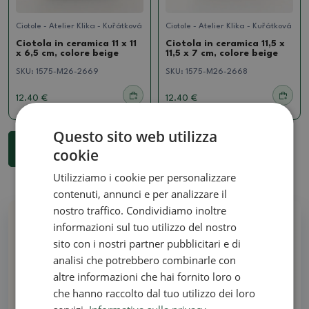
Ciotole - Atelier Klika - Kuřátková
Ciotole - Atelier Klika - Kuřátková
Ciotola in ceramica 11 x 11
Ciotola in ceramica 11,5 x
x 6,5 cm, colore beige
11,5 x 7 cm, colore beige
SKU:
1575-M26-2669
SKU:
1575-M26-2668
12.40 €
12.40 €
Questo sito web utilizza
...
1
2
3
7
Vedi di più 18 prodotti
cookie
Utilizziamo i cookie per personalizzare
contenuti, annunci e per analizzare il
nostro traffico. Condividiamo inoltre
informazioni sul tuo utilizzo del nostro
Perché acquistare da noi
sito con i nostri partner pubblicitari e di
analisi che potrebbero combinarle con
Tutti in stock - nessuna foto illustrativa
altre informazioni che hai fornito loro o
che hanno raccolto dal tuo utilizzo dei loro
Consegna entro 48 ore