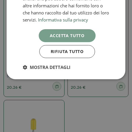
altre informazioni che hai fornito loro o
che hanno raccolto dal tuo utilizzo dei loro
servizi.
Informativa sulla privacy
ACCETTA TUTTO
RIFIUTA TUTTO
2,3 mm
2,3 mm
SABURRTOOTH 3/32"
SABURRTOOTH gambo
Gambo Bud 1/4" (grana
3/32" punta sferica 1/4"
MOSTRA DETTAGLI
fine)
(grezzo)
SKU:
1389-32BUD14-40
SKU:
1389-32BN14-50
20.26 €
20.26 €