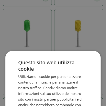
2,3 mm
2,3 mm
Questo sito web utilizza
Cilindro SABURRTOOTH
Cilindro SABURRTOOTH
cookie
con gambo da 3/32" e
3/32" con gambo 1/4"
1/4" (grezzo)
(grana fine)
Utilizziamo i cookie per personalizzare
SKU:
1389-32C14-50
SKU:
1389-32C14-40
contenuti, annunci e per analizzare il
nostro traffico. Condividiamo inoltre
20.26 €
20.26 €
informazioni sul tuo utilizzo del nostro
sito con i nostri partner pubblicitari e di
analisi che potrebbero combinarle con