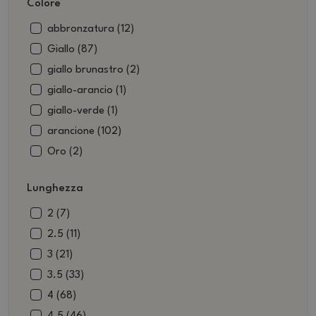
Colore
abbronzatura (12)
Giallo (87)
giallo brunastro (2)
giallo-arancio (1)
giallo-verde (1)
arancione (102)
Oro (2)
Blu (524)
Lunghezza
Blu Beige (2)
blu brunastro (7)
2 (7)
blu e bianco (13)
2.5 (11)
blu-grigio (1)
3 (21)
blu-nero (1)
3.5 (33)
Mattone (54)
4 (68)
Marrone (1223)