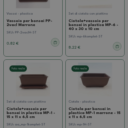
Vassoi - plastica
Set di ciotola con piattino
Vassoio per bonsai PP-
Ciotola+vassoio per
2vacl Marrone
bonsai in plastica MP-6 -
40 x 30 x 10 cm
SKU:
PP-2vaclH-ST
SKU:
mp-6komplet-ST
0.82 €
8.22 €
Foto reale
Foto reale
Set di ciotola con piattino
Ciotole - plastica
Ciotola+vassoio per
Ciotola per bonsai in
bonsai in plastica MP-1 -
plastica MP-1 marrone - 15
15 x 11 x 6,5 cm
x 11 x 6,5 cm
SKU:
aa_mp-1komplet-ST
SKU:
mp-1H-ST