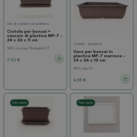
Set di ciotola con piattino
Ciotola per bonsai +
vassoio di plastica MP-7 -
34 x 26 x 11 cm
Ciotole - plastica
SKU:
aa_mp-7komplet-ST
Vaso per bonsai in
plastica MP-7 marrone -
7.02 €
34 x 26 x 10 cm
SKU:
mp-7n
4.55 €
Foto reale
Foto reale