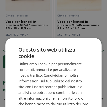
Ciotole - plastica
Ciotole - plastica
Vaso per bonsai in
Vaso per bonsai in
plastica MP-37 marrone -
plastica MP-35 marrone -
28 x 19 x 11,5 cm
49 x 36 x 14,5 cm
SKU:
1570-MP-37
SKU:
1570-MP-35
7.85 €
11.98 €
Questo sito web utilizza
cookie
...
1
2
3
225
Vedi di più 18 prodotti
Utilizziamo i cookie per personalizzare
contenuti, annunci e per analizzare il
nostro traffico. Condividiamo inoltre
informazioni sul tuo utilizzo del nostro
Perché cercare ciotole e vasi per bonsai
sito con i nostri partner pubblicitari e di
qui?
analisi che potrebbero combinarle con
altre informazioni che hai fornito loro o
Abbiamo
migliaia di contenitori di forme
,
colori
e
che hanno raccolto dal tuo utilizzo dei loro
dimensioni
diverse
in magazzino
, quindi abbiamo