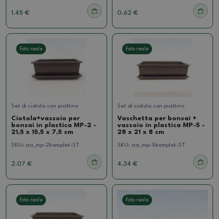
1.45 €
0.62 €
Foto reale
Foto reale
Set di ciotola con piattino
Set di ciotola con piattino
Ciotola+vassoio per
Vaschetta per bonsai +
bonsai in plastica MP-2 -
vassoio in plastica MP-5 -
21,5 x 15,5 x 7,5 cm
28 x 21 x 8 cm
SKU:
aa_mp-2komplet-ST
SKU:
aa_mp-5komplet-ST
2.07 €
4.34 €
Foto reale
Foto reale