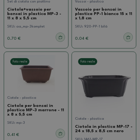
Set di ciotola con piattino
Vassoi - plastica
Ciotola+vassoio per
Vassoio per bonsai in
bonsai in plastica MP-3 -
plastica PP-1 bianco 15 x 11
11 x 8 x 5,5 cm
x 1,8 cm
SKU:
aa_mp-3komplet
SKU:
920-PP-1 bílá
0.70 €
0.04 €
Foto reale
Foto reale
Ciotole - plastica
Ciotola per bonsai in
plastica MP-3 marrone - 11
x 8 x 5,5 cm
Ciotole - plastica
SKU:
mp-3
Ciotola in plastica MP-17 -
24 x 18,5 x 8,5 cm nero
0.41 €
SKU:
1461-MP-17