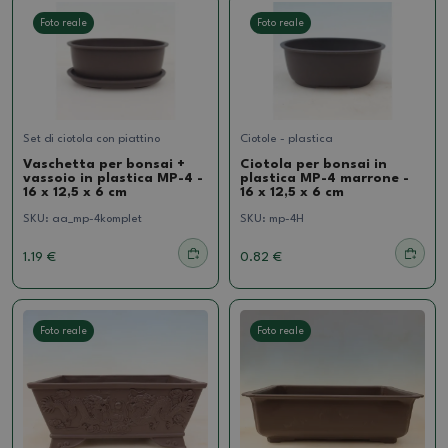
Foto reale
Foto reale
Set di ciotola con piattino
Ciotole - plastica
Vaschetta per bonsai +
Ciotola per bonsai in
vassoio in plastica MP-4 -
plastica MP-4 marrone -
16 x 12,5 x 6 cm
16 x 12,5 x 6 cm
SKU:
aa_mp-4komplet
SKU:
mp-4H
1.19 €
0.82 €
Foto reale
Foto reale