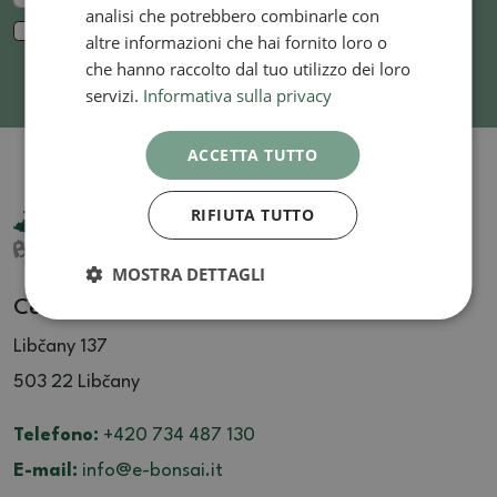
analisi che potrebbero combinarle con
Acconsento al trattamento dei
dati personali
per
altre informazioni che hai fornito loro o
finalità di marketing. *
che hanno raccolto dal tuo utilizzo dei loro
servizi.
Informativa sulla privacy
ACCETTA TUTTO
RIFIUTA TUTTO
MOSTRA DETTAGLI
Centro Bonsai Libčany
Libčany 137
503 22 Libčany
Telefono:
+420 734 487 130
E-mail:
info@e-bonsai.it