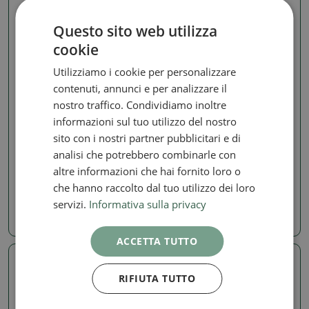
Questo sito web utilizza
cookie
Utilizziamo i cookie per personalizzare
contenuti, annunci e per analizzare il
nostro traffico. Condividiamo inoltre
informazioni sul tuo utilizzo del nostro
3,2 mm
3,2 mm
sito con i nostri partner pubblicitari e di
SABURRTOOTH 1/8"
SABURRTOOTH 1/8"
analisi che potrebbero combinarle con
gambo Rotosaw 5/8"
gambo Rotosaw 3/8"
altre informazioni che hai fornito loro o
(grana extra fine)
(grana extra fine)
che hanno raccolto dal tuo utilizzo dei loro
SKU:
1389-18RS58-32
SKU:
1389-18RS38-32
servizi.
Informativa sulla privacy
20.26 €
20.26 €
ACCETTA TUTTO
RIFIUTA TUTTO