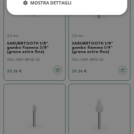
MOSTRA DETTAGLI
3,2 mm
3,2 mm
SABURRTOOTH 1/8"
SABURRTOOTH 1/8"
gambo Fiamma 3/8"
gambo fiamma 1/4"
(grana extra fine)
(grana extra fine)
SKU:
1389-18F38-32
SKU:
1389-18F14-32
20.26 €
20.26 €