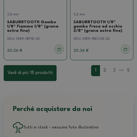
3,2 mm
3,2 mm
SABURRTOOTH Gambo
SABURRTOOTH 1/8"
1/8" Fiamma 1/8" (grana
gambo Fresa ad occhio
extra fine)
3/8" (grana extra fine)
SKU:
1389-18F18-32
SKU:
1389-18EC38-32
20.26 €
20.26 €
...
1
2
3
5
Vedi di più 18 prodotti
Perché acquistare da noi
Tutti in stock - nessuna foto illustrativa