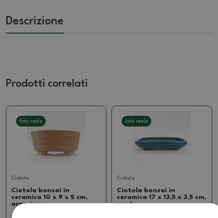
Descrizione
Prodotti correlati
Foto reale
Foto reale
Ciotole
Ciotole
Ciotola bonsai in
Ciotola bonsai in
ceramica 10 x 9 x 5 cm,
ceramica 17 x 13,5 x 3,5 cm,
arancione
verde
SKU:
1279-M24-1681
SKU:
1275-M24-1486