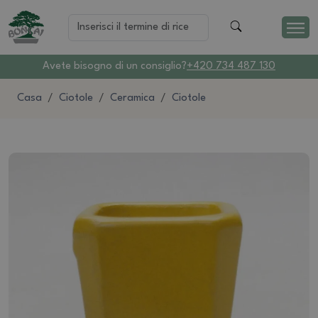
Avete bisogno di un consiglio?
+420 734 487 130
Casa
Ciotole
Ceramica
Ciotole