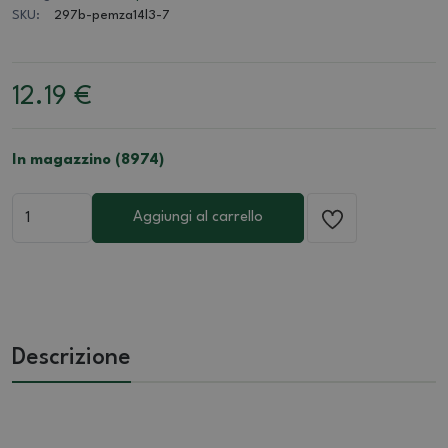
SKU:
297b-pemza14l3-7
12.19
€
In magazzino (8974)
Aggiungi al carrello
Descrizione