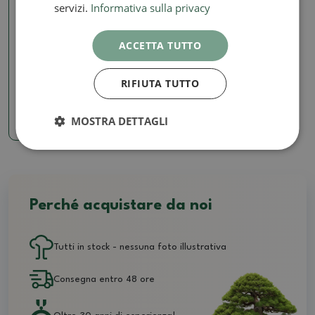
servizi.
Informativa sulla privacy
ACCETTA TUTTO
Terreni per kokedam
Pomice 33 litri 3-7 mm
RIFIUTA TUTTO
SKU:
297b-pemza33l_3-7
MOSTRA DETTAGLI
14.46 €
Perché acquistare da noi
Tutti in stock - nessuna foto illustrativa
Consegna entro 48 ore