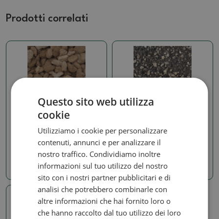
Prodotti correlati
Questo sito web utilizza
cookie
Terreni per kokedam
Terreni per kokedam
Pomice 14 litri 3-7 mm
Bonsai Master Bonsai
Utilizziamo i cookie per personalizzare
Master 7 litri
SKU:
297b-pemza14l3-7
contenuti, annunci e per analizzare il
SKU:
297b-zem_master 7l
nostro traffico. Condividiamo inoltre
12.19 €
informazioni sul tuo utilizzo del nostro
7.85 €
sito con i nostri partner pubblicitari e di
analisi che potrebbero combinarle con
altre informazioni che hai fornito loro o
che hanno raccolto dal tuo utilizzo dei loro