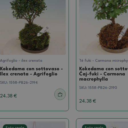
Agrifoglio - ilex crenata
Tè fuki - Carmona microphy
Kokedama con sottovaso -
Kokedama con sotto
Ilex crenata - Agrifoglio
Čaj-fuki - Carmona
macrophylla
SKU:
1558-PB26-2194
SKU:
1558-PB26-2190
24.38 €
24.38 €
Foto reale
Foto reale