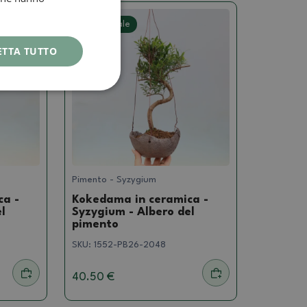
Foto reale
ETTA TUTTO
Pimento - Syzygium
ca -
Kokedama in ceramica -
l
Syzygium - Albero del
pimento
SKU:
1552-PB26-2048
40.50 €