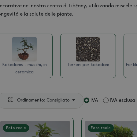
ecorative nel nostro centro di Libčany, utilizzando miscele s
ongevità e la salute delle piante.
Kokedams - muschi, in
Terreni per kokedam
Ferti
ceramica
IVA
IVA esclusa
Ordinamento: Consigliato
Foto reale
Foto reale