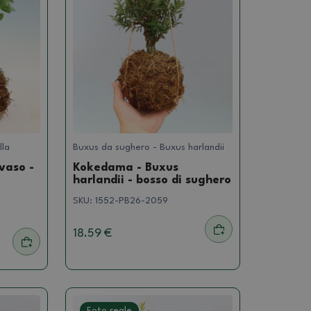
lla
Buxus da sughero - Buxus harlandii
vaso -
Kokedama - Buxus
harlandii - bosso di sughero
SKU:
1552-PB26-2059
18.59 €
Foto reale