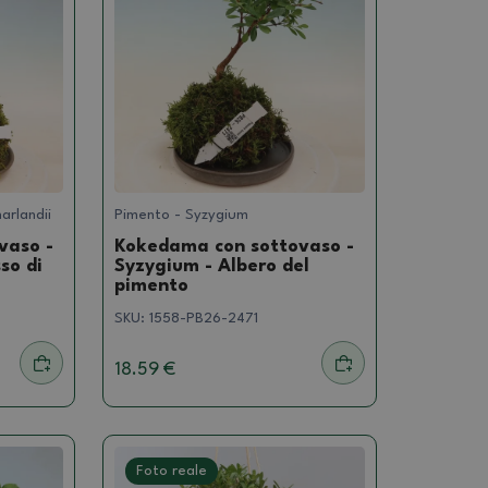
arlandii
Pimento - Syzygium
vaso -
Kokedama con sottovaso -
so di
Syzygium - Albero del
pimento
SKU:
1558-PB26-2471
18.59 €
Foto reale