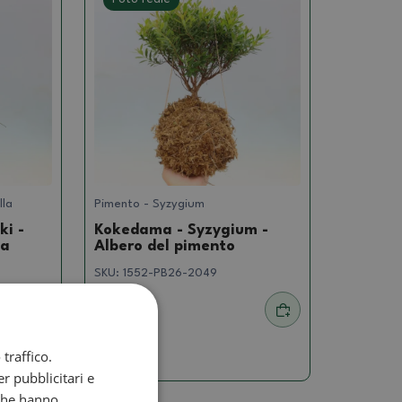
lla
Pimento - Syzygium
i -
Kokedama - Syzygium -
la
Albero del pimento
SKU:
1552-PB26-2049
32.23 €
traffico.
r pubblicitari e
 che hanno