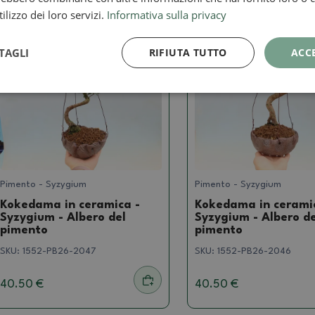
ilizzo dei loro servizi.
Informativa sulla privacy
Foto reale
Foto reale
TAGLI
RIFIUTA TUTTO
ACC
Pimento - Syzygium
Pimento - Syzygium
Kokedama in ceramica -
Kokedama in cerami
Syzygium - Albero del
Syzygium - Albero de
pimento
pimento
SKU:
1552-PB26-2047
SKU:
1552-PB26-2046
40.50 €
40.50 €