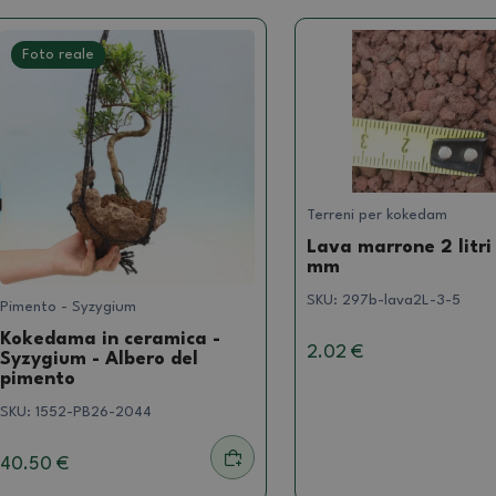
Foto reale
Terreni per kokedam
Lava marrone 2 litri
mm
SKU:
297b-lava2L-3-5
Pimento - Syzygium
Kokedama in ceramica -
2.02 €
Syzygium - Albero del
pimento
SKU:
1552-PB26-2044
40.50 €