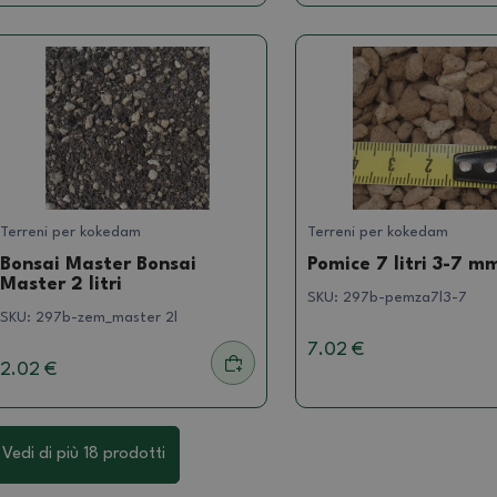
Terreni per kokedam
Terreni per kokedam
Bonsai Master Bonsai
Pomice 7 litri 3-7 m
Master 2 litri
SKU:
297b-pemza7l3-7
SKU:
297b-zem_master 2l
7.02 €
2.02 €
Vedi di più 18 prodotti