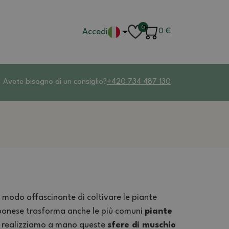
0
Accedi
0
€
Avete bisogno di un consiglio?
+420 734 487 130
n modo affascinante di coltivare le piante
pponese trasforma anche le più comuni
piante
cz realizziamo a mano queste
sfere di muschio