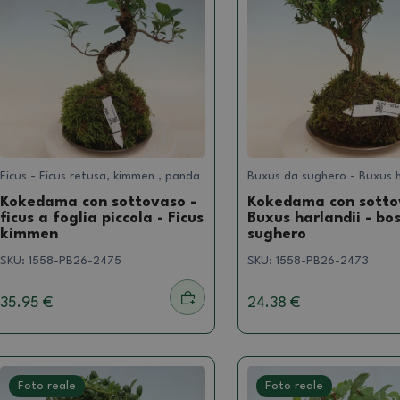
Ficus - Ficus retusa, kimmen , panda
Buxus da sughero - Buxus h
Kokedama con sottovaso -
Kokedama con sotto
ficus a foglia piccola - Ficus
Buxus harlandii - bos
kimmen
sughero
SKU:
1558-PB26-2475
SKU:
1558-PB26-2473
35.95 €
24.38 €
Foto reale
Foto reale