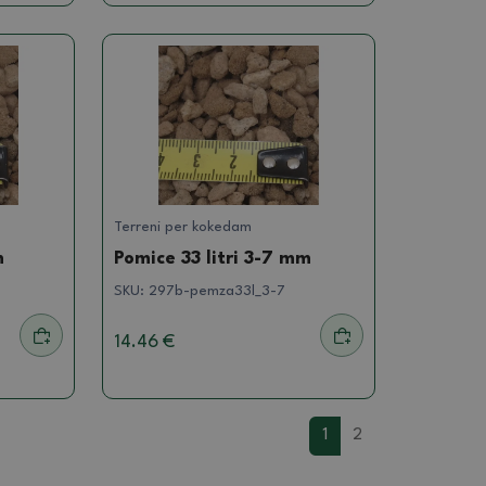
Terreni per kokedam
m
Pomice 33 litri 3-7 mm
SKU:
297b-pemza33l_3-7
14.46 €
1
2