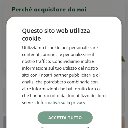
Perché acquistare da noi
Tutti in stock - nessuna foto illustrativa
Questo sito web utilizza
cookie
Consegna entro 48 ore
Utilizziamo i cookie per personalizzare
contenuti, annunci e per analizzare il
Oltre 30 anni di esperienza!
nostro traffico. Condividiamo inoltre
informazioni sul tuo utilizzo del nostro
sito con i nostri partner pubblicitari e di
analisi che potrebbero combinarle con
altre informazioni che hai fornito loro o
che hanno raccolto dal tuo utilizzo dei loro
Filtri
servizi.
Informativa sulla privacy
ACCETTA TUTTO