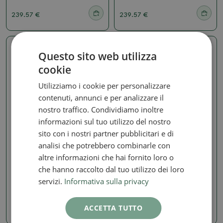
239.57 €
239.57 €
Questo sito web utilizza
Foto reale
Foto reale
cookie
Utilizziamo i cookie per personalizzare
contenuti, annunci e per analizzare il
nostro traffico. Condividiamo inoltre
informazioni sul tuo utilizzo del nostro
sito con i nostri partner pubblicitari e di
Ginepri - Juniperus
Ginepri - Juniperus
analisi che potrebbero combinarle con
altre informazioni che hai fornito loro o
Bonsai da esterno -
Bonsai da esterno -
Juniperus chinensis
Juniperus chinensis
che hanno raccolto dal tuo utilizzo dei loro
Itoigawa-Juniperus
Itoigawa-Juniperus
chinensis
chinensis
servizi.
Informativa sulla privacy
SKU:
1578-VB2026-3110
SKU:
1578-VB2026-3109
ACCETTA TUTTO
239.57 €
239.57 €