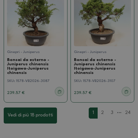
Ginepri - Juniperus
Ginepri - Juniperus
Bonsai da esterno -
Bonsai da esterno -
Juniperus chinensis
Juniperus chinensis
Itoigawa-Juniperus
Itoigawa-Juniperus
chinensis
chinensis
SKU:
1578-VB2026-3087
SKU:
1578-VB2026-3107
239.57 €
239.57 €
...
1
2
3
24
Vedi di più 18 prodotti