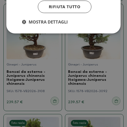
RIFIUTA TUTTO
Foto reale
Foto reale
MOSTRA DETTAGLI
Ginepri - Juniperus
Ginepri - Juniperus
Bonsai da esterno -
Bonsai da esterno -
Juniperus chinensis
Juniperus chinensis
Itoigawa-Juniperus
Itoigawa-Juniperus
chinensis
chinensis
SKU:
1578-VB2026-3108
SKU:
1578-VB2026-3092
239.57 €
239.57 €
Foto reale
Foto reale