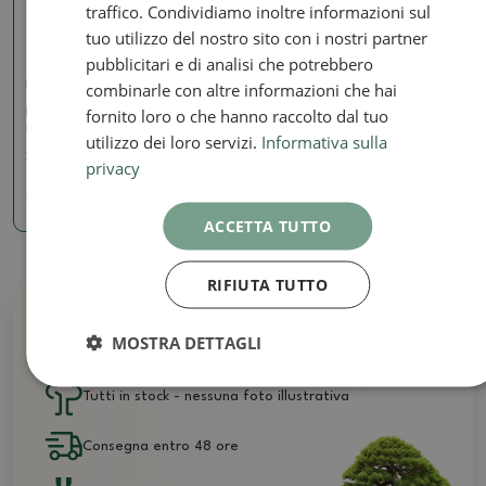
traffico. Condividiamo inoltre informazioni sul
tuo utilizzo del nostro sito con i nostri partner
pubblicitari e di analisi che potrebbero
combinarle con altre informazioni che hai
Pinze per JIN
fornito loro o che hanno raccolto dal tuo
Pinze per JIN oblique 18
cm - acciaio inox
utilizzo dei loro servizi.
Informativa sulla
SKU:
BM-S6A
privacy
32.66 €
ACCETTA TUTTO
RIFIUTA TUTTO
Perché acquistare da noi
MOSTRA DETTAGLI
Tutti in stock - nessuna foto illustrativa
Consegna entro 48 ore