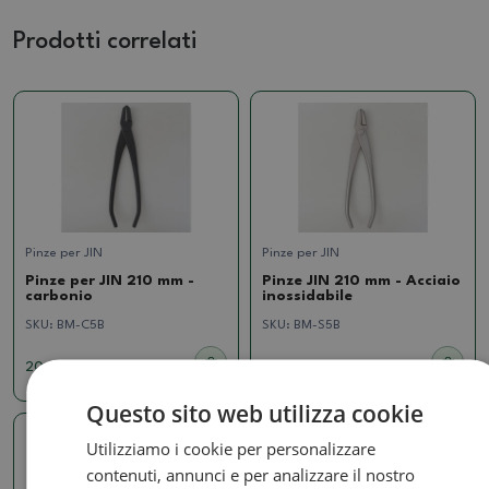
Prodotti correlati
Pinze per JIN
Pinze per JIN
Pinze per JIN 210 mm -
Pinze JIN 210 mm - Acciaio
carbonio
inossidabile
SKU:
BM-C5B
SKU:
BM-S5B
20.26 €
32.66 €
Questo sito web utilizza cookie
Utilizziamo i cookie per personalizzare
contenuti, annunci e per analizzare il nostro