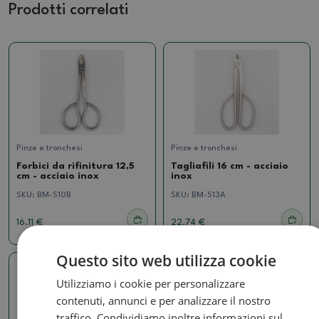
Prodotti correlati
Pinze e tronchesi
Pinze e tronchesi
Forbici da rifinitura 12,5
Tagliafili 16 cm - acciaio
cm - acciaio inox
inox
SKU:
BM-S10B
SKU:
BM-S13A
16.11 €
22.74 €
Questo sito web utilizza cookie
Utilizziamo i cookie per personalizzare
contenuti, annunci e per analizzare il nostro
traffico. Condividiamo inoltre informazioni sul