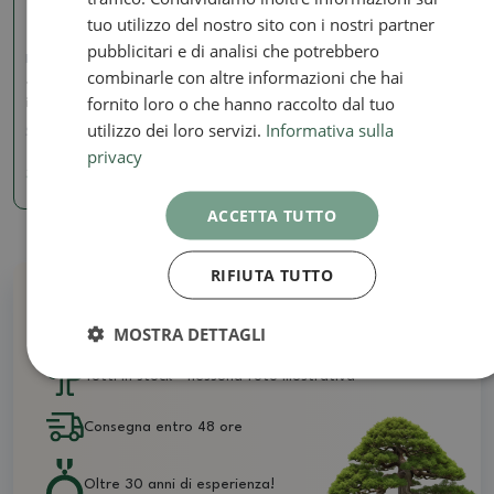
tuo utilizzo del nostro sito con i nostri partner
pubblicitari e di analisi che potrebbero
Pinze e tronchesi
combinarle con altre informazioni che hai
Tagliafili 21 cm - acciaio
fornito loro o che hanno raccolto dal tuo
inox
utilizzo dei loro servizi.
Informativa sulla
SKU:
BM-S4C
privacy
35.14 €
ACCETTA TUTTO
RIFIUTA TUTTO
Perché acquistare da noi
MOSTRA DETTAGLI
Tutti in stock - nessuna foto illustrativa
Consegna entro 48 ore
Oltre 30 anni di esperienza!