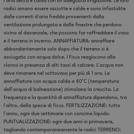
l'aria secca e calda con un'adeguata irrigazione. Le loro
radici amano essere asciutte e calde e sono infastidite
dalle correnti d'aria fredda provenienti dalla
ventilazione prolungata e dalle finestre che perdono
vicino al davanzale, che possono far raffreddare il vaso
e il terreno in inverno. ANNAFFIATURA: annaffiare
abbondantemente solo dopo che il terreno si è
asciugato con acqua dolce. I Ficus reagiscono alla
clorosi in presenza di alti tassi di calcare. L'acqua non
deve rimanere nel sottovaso per più di 1 ora. Le
annaffiature con acqua calda a 40°C (temperatura
dell'acqua di balneazione) stimolano la crescita. La
frequenza e la quantità di annaffiature dipendono, tra
l'altro, dalla specie di ficus. FERTILIZZAZIONE: tutto
l'anno, ogni due settimane con concime liquido.
PUNTUALIZZAZIONE: ogni due anni in primavera,
tagliando contemporaneamente le radici TERRENO: