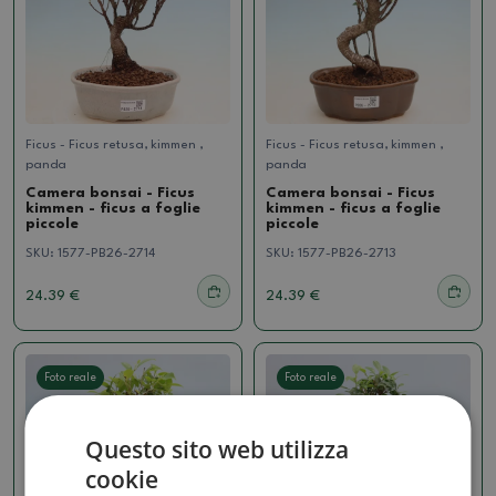
Ficus - Ficus retusa, kimmen ,
Ficus - Ficus retusa, kimmen ,
panda
panda
Camera bonsai - Ficus
Camera bonsai - Ficus
kimmen - ficus a foglie
kimmen - ficus a foglie
piccole
piccole
SKU:
1577-PB26-2714
SKU:
1577-PB26-2713
24.39 €
24.39 €
Foto reale
Foto reale
Questo sito web utilizza
cookie