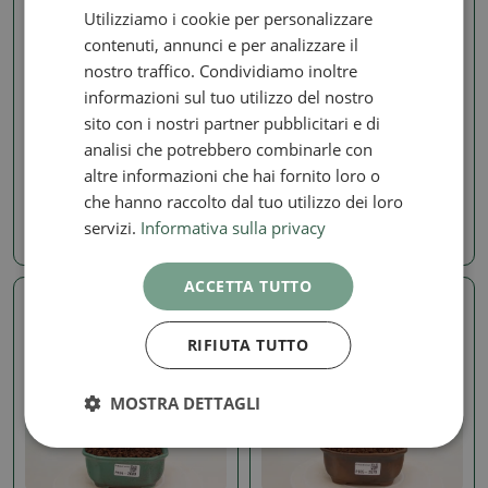
Utilizziamo i cookie per personalizzare
contenuti, annunci e per analizzare il
nostro traffico. Condividiamo inoltre
Ficus - Ficus retusa, kimmen ,
Ficus - Ficus retusa, kimmen ,
informazioni sul tuo utilizzo del nostro
panda
panda
sito con i nostri partner pubblicitari e di
Camera bonsai - Ficus
Camera bonsai - Ficus
analisi che potrebbero combinarle con
kimmen - ficus a foglie
kimmen - ficus a foglie
piccole
piccole
altre informazioni che hai fornito loro o
SKU:
1577-PB26-2712
SKU:
1577-PB26-2721
che hanno raccolto dal tuo utilizzo dei loro
servizi.
Informativa sulla privacy
24.39 €
24.39 €
ACCETTA TUTTO
Foto reale
Foto reale
RIFIUTA TUTTO
MOSTRA DETTAGLI